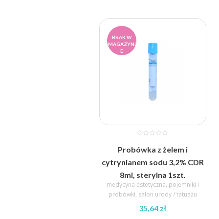
BRAK W
MAGAZYNI
E
Probówka z żelem i
cytrynianem sodu 3,2% CDR
8ml, sterylna 1szt.
medycyna estetyczna
,
pojemniki i
probówki
,
salon urody / tatuażu
35,64
zł