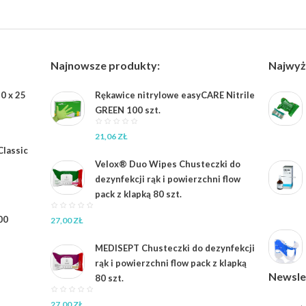
Najnowsze produkty:
Najwyż
0 x 25
Rękawice nitrylowe easyCARE Nitrile
GREEN 100 szt.
21,06
ZŁ
lassic
Velox® Duo Wipes Chusteczki do
dezynfekcji rąk i powierzchni flow
pack z klapką 80 szt.
00
27,00
ZŁ
MEDISEPT Chusteczki do dezynfekcji
rąk i powierzchni flow pack z klapką
Newsle
80 szt.
27,00
ZŁ