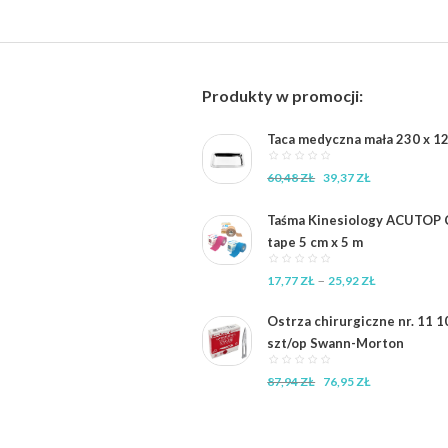
Produkty w promocji:
Taca medyczna mała 230 x 12
Pierwotna
Aktualna
60,48
ZŁ
39,37
ZŁ
cena
cena
wynosiła:
wynosi:
Taśma Kinesiology ACUTOP C
60,48 zł.
39,37 zł.
tape 5 cm x 5 m
Zakres
–
17,77
ZŁ
25,92
ZŁ
cen:
od
Ostrza chirurgiczne nr. 11 1
17,77 zł
szt/op Swann-Morton
do
25,92 zł
Pierwotna
Aktualna
87,94
ZŁ
76,95
ZŁ
cena
cena
wynosiła:
wynosi:
87,94 zł.
76,95 zł.