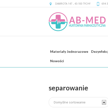
DAMROTA 147
,
43-100
TYCHY
694 
Materiały Jednorazowe
Dezynfekc
separowanie
Nowości
separowanie