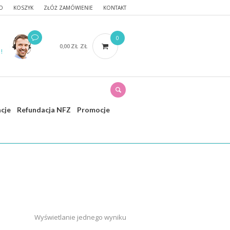
O
KOSZYK
ZŁÓŻ ZAMÓWIENIE
KONTAKT
0
0,00
ZŁ
ZŁ
!
acje
Refundacja NFZ
Promocje
wna
/ Produkty oznaczone “separowanie”
Wyświetlanie jednego wyniku