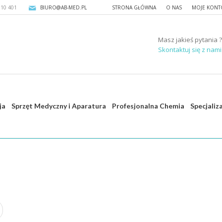
310 401
BIURO@AB-MED.PL
STRONA GŁÓWNA
O NAS
MOJE KONT
Masz jakieś pytania ?
Skontaktuj się z nami 
ja
Sprzęt Medyczny i Aparatura
Profesjonalna Chemia
Specjaliz
Strona głó