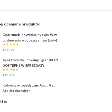
ej oceniane produkty:
Opatrunek indywidualny typu W w
opakowaniu wodoszczelnym (mały)
12,42
ZŁ
Aplikatory do lidokainy Egis 100 szt. -
DOSTĘPNE W SPRZEDAŻY!
492,00
ZŁ
Kołnierz ortopedyczny Ambu Redi
Ace dla dorosłych
tter: