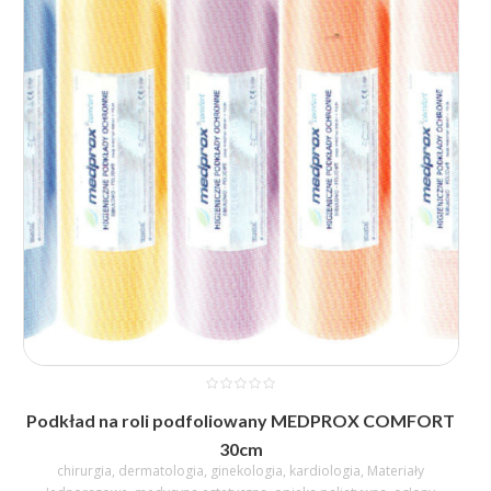
Podkład na roli podfoliowany MEDPROX COMFORT
30cm
chirurgia
,
dermatologia
,
ginekologia
,
kardiologia
,
Materiały