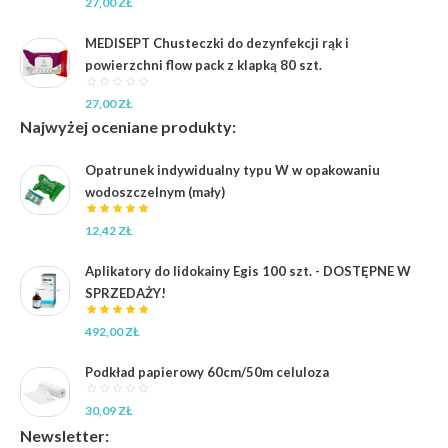
27,00
ZŁ
MEDISEPT Chusteczki do dezynfekcji rąk i
powierzchni flow pack z klapką 80 szt.
27,00
ZŁ
Najwyżej oceniane produkty:
Opatrunek indywidualny typu W w opakowaniu
wodoszczelnym (mały)
12,42
ZŁ
Aplikatory do lidokainy Egis 100 szt. - DOSTĘPNE W
SPRZEDAŻY!
492,00
ZŁ
Podkład papierowy 60cm/50m celuloza
30,09
ZŁ
Newsletter: