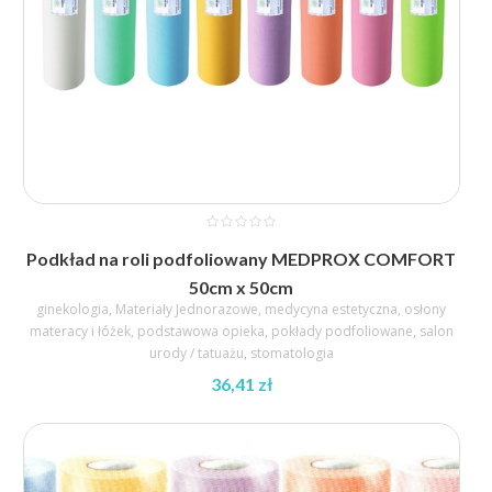
Podkład na roli podfoliowany MEDPROX COMFORT
50cm x 50cm
ginekologia
,
Materiały Jednorazowe
,
medycyna estetyczna
,
osłony
materacy i łóżek
,
podstawowa opieka
,
pokłady podfoliowane
,
salon
urody / tatuażu
,
stomatologia
36,41
zł