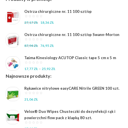
Ostrza chirurgiczne nr. 11 100 szt/op
Pierwotna
Aktualna
27,17
ZŁ
18,36
ZŁ
cena
cena
wynosiła:
wynosi:
Ostrza chirurgiczne nr. 11 100 szt/op Swann-Morton
27,17 zł.
18,36 zł.
Pierwotna
Aktualna
87,94
ZŁ
76,95
ZŁ
cena
cena
wynosiła:
wynosi:
Taśma Kinesiology ACUTOP Classic tape 5 cm x 5 m
87,94 zł.
76,95 zł.
Zakres
–
17,77
ZŁ
25,92
ZŁ
cen:
Najnowsze produkty:
od
17,77 zł
Rękawice nitrylowe easyCARE Nitrile GREEN 100 szt.
do
25,92 zł
21,06
ZŁ
Velox® Duo Wipes Chusteczki do dezynfekcji rąk i
powierzchni flow pack z klapką 80 szt.