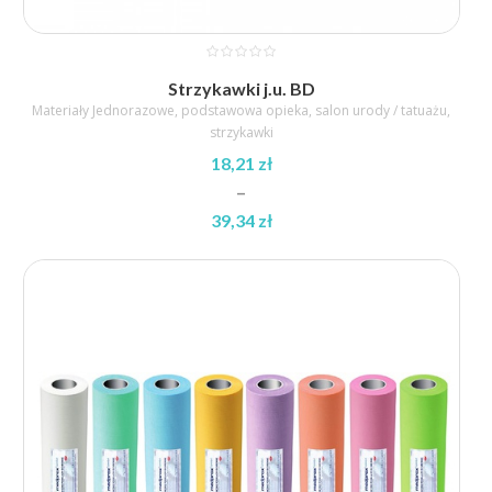
Strzykawki j.u. BD
Materiały Jednorazowe
,
podstawowa opieka
,
salon urody / tatuażu
,
strzykawki
18,21
zł
–
39,34
zł
Zakres
cen:
od
18,21 zł
do
39,34 zł