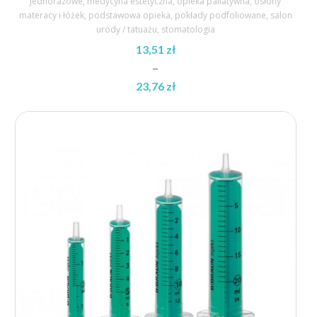
Jednorazowe
,
medycyna estetyczna
,
opieka paliatywna
,
osłony
materacy i łóżek
,
podstawowa opieka
,
pokłady podfoliowane
,
salon
urody / tatuażu
,
stomatologia
13,51
zł
–
23,76
zł
Zakres
cen:
od
13,51 zł
do
23,76 zł