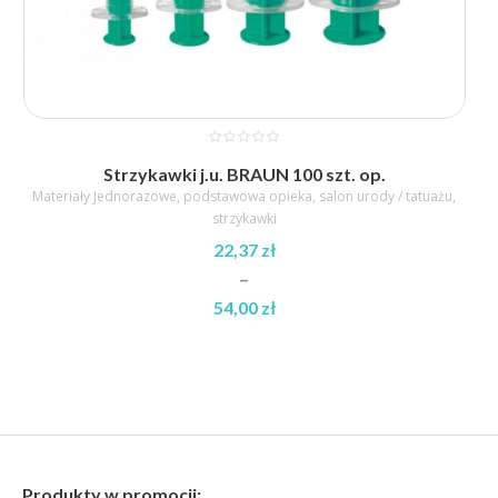
Strzykawki j.u. BRAUN 100 szt. op.
Materiały Jednorazowe
,
podstawowa opieka
,
salon urody / tatuażu
,
strzykawki
22,37
zł
–
54,00
zł
Zakres
cen:
od
22,37 zł
do
54,00 zł
Produkty w promocji: