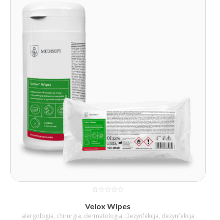
Velox Wipes
alergologia
,
chirurgia
,
dermatologia
,
Dezynfekcja
,
dezynfekcja