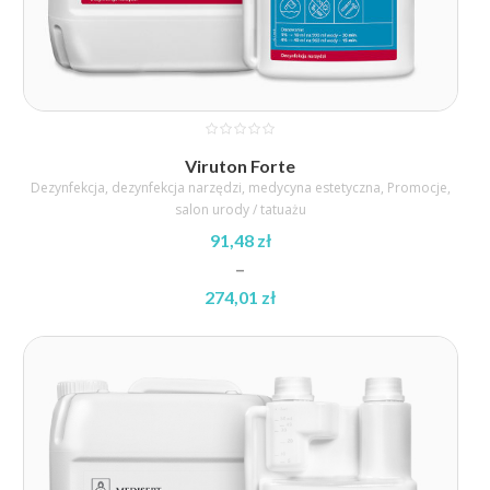
Viruton Forte
Dezynfekcja
,
dezynfekcja narzędzi
,
medycyna estetyczna
,
Promocje
,
salon urody / tatuażu
91,48
zł
–
274,01
zł
Zakres
cen:
od
91,48 zł
do
274,01 zł