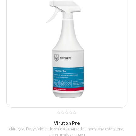
54,50 zł
do
175,63 zł
Viruton Pre
chirurgia
,
Dezynfekcja
,
dezynfekcja narzędzi
,
medycyna estetyczna
,
salon urody / tatuażu