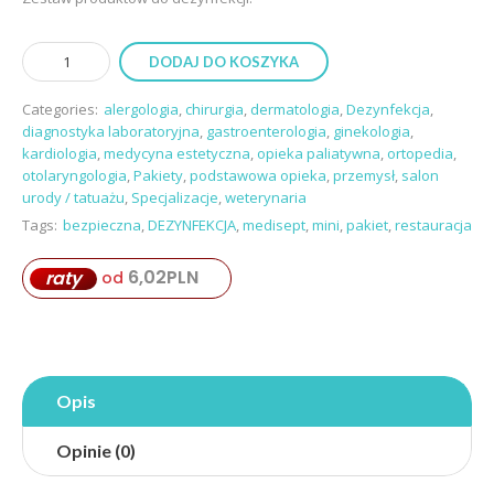
DODAJ DO KOSZYKA
Categories:
alergologia
,
chirurgia
,
dermatologia
,
Dezynfekcja
,
diagnostyka laboratoryjna
,
gastroenterologia
,
ginekologia
,
kardiologia
,
medycyna estetyczna
,
opieka paliatywna
,
ortopedia
,
otolaryngologia
,
Pakiety
,
podstawowa opieka
,
przemysł
,
salon
urody / tatuażu
,
Specjalizacje
,
weterynaria
Tags:
bezpieczna
,
DEZYNFEKCJA
,
medisept
,
mini
,
pakiet
,
restauracja
6,02
PLN
raty
od
Opis
Opinie (0)