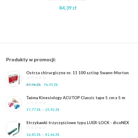
84,39
zł
Produkty w promocji:
Ostrza chirurgiczne nr. 11 100 szt/op Swann-Morton
Pierwotna
Aktualna
87,94
ZŁ
76,95
ZŁ
cena
cena
wynosiła:
wynosi:
Taśma Kinesiology ACUTOP Classic tape 5 cm x 5 m
87,94 zł.
76,95 zł.
Zakres
–
17,77
ZŁ
25,92
ZŁ
cen:
od
Strzykawki trzyczęściowe typu LUER-LOCK - dicoNEX
17,77 zł
do
Zakres
–
16,85
ZŁ
41,66
ZŁ