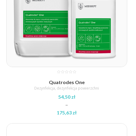
Quatrodes One
Dezynfekcja
,
dezynfekcja powierzchni
54,50
zł
–
175,63
zł
Zakres
cen:
od