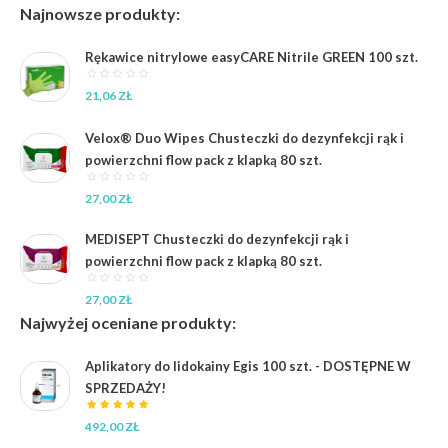
25,92 zł
cen:
Najnowsze produkty:
od
16,85 zł
Rękawice nitrylowe easyCARE Nitrile GREEN 100 szt.
do
41,66 zł
21,06
ZŁ
Velox® Duo Wipes Chusteczki do dezynfekcji rąk i
powierzchni flow pack z klapką 80 szt.
27,00
ZŁ
MEDISEPT Chusteczki do dezynfekcji rąk i
powierzchni flow pack z klapką 80 szt.
27,00
ZŁ
Najwyżej oceniane produkty:
Aplikatory do lidokainy Egis 100 szt. - DOSTĘPNE W
SPRZEDAŻY!
492,00
ZŁ