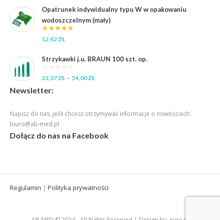
Opatrunek indywidualny typu W w opakowaniu
wodoszczelnym (mały)
12,42
ZŁ
Strzykawki j.u. BRAUN 100 szt. op.
Zakres
–
22,37
ZŁ
54,00
ZŁ
cen:
Newsletter:
od
22,37 zł
Napisz do nas, jeśli chcesz otrzymywać informacje o nowościach:
do
biuro@ab-med.pl
54,00 zł
Dołącz do nas na Facebook
Regulamin
Polityka prywatności
|
AB-MED © 2024 - All Rights Reserved | Design by: niqo.pl