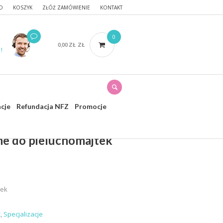
O
KOSZYK
ZŁÓŻ ZAMÓWIENIE
KONTAKT
0
0,00
ZŁ
ZŁ
!
acje
Refundacja NFZ
Promocje
e do pieluchomajtek
tek
Z
,
Specjalizacje