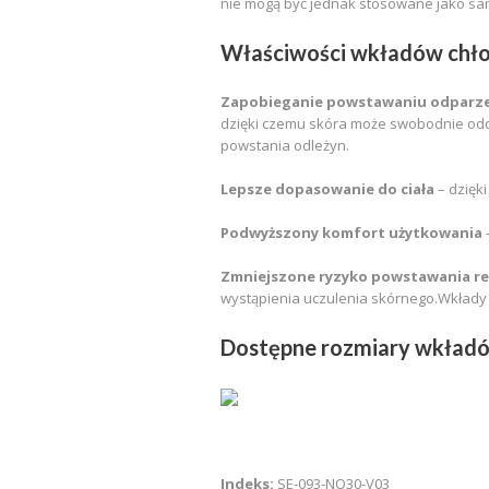
nie mogą być jednak stosowane jako sam
Właściwości wkładów chło
Zapobieganie powstawaniu odparze
dzięki czemu skóra może swobodnie oddy
powstania odleżyn.
Lepsze dopasowanie do ciała
– dzięk
Podwyższony komfort użytkowania
Zmniejszone ryzyko powstawania rea
wystąpienia uczulenia skórnego.Wkłady
Dostępne rozmiary wkładó
Indeks:
SE-093-NO30-V03