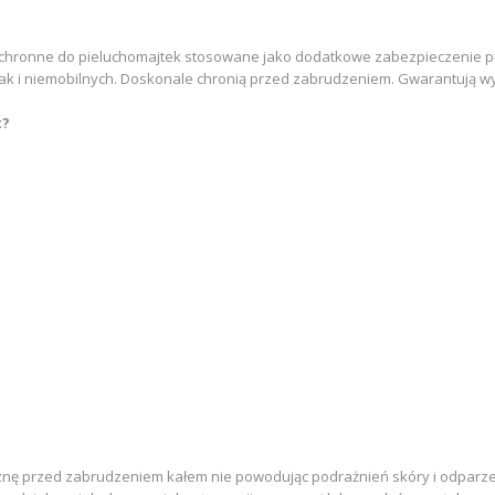
chronne do pieluchomajtek stosowane jako dodatkowe zabezpieczenie pr
ak i niemobilnych. Doskonale chronią przed zabrudzeniem. Gwarantują w
t?
liznę przed zabrudzeniem kałem nie powodując podrażnień skóry i odparzeń.