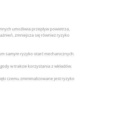
nnych umożliwia przepływ powietrza,
żnień, zmniejsza się również ryzyko
 tym samym ryzyko otarć mechanicznych.
gody w trakcie korzystania z wkładów.
zięki czemu zminimalizowane jest ryzyko