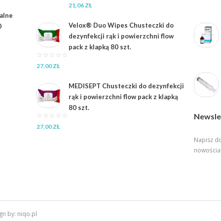
21,06
ZŁ
ialne
Velox® Duo Wipes Chusteczki do
0
dezynfekcji rąk i powierzchni flow
pack z klapką 80 szt.
27,00
ZŁ
MEDISEPT Chusteczki do dezynfekcji
rąk i powierzchni flow pack z klapką
80 szt.
Newsle
27,00
ZŁ
Napisz do
nowościa
gn by: niqo.pl