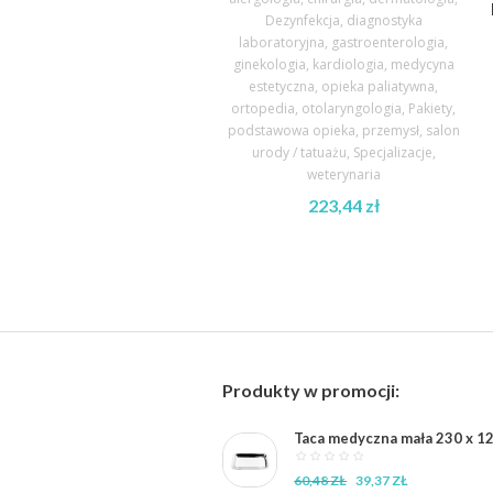
Dezynfekcja
,
diagnostyka
laboratoryjna
,
gastroenterologia
,
ginekologia
,
kardiologia
,
medycyna
estetyczna
,
opieka paliatywna
,
ortopedia
,
otolaryngologia
,
Pakiety
,
podstawowa opieka
,
przemysł
,
salon
urody / tatuażu
,
Specjalizacje
,
weterynaria
223,44
zł
Produkty w promocji:
Taca medyczna mała 230 x 12
Pierwotna
Aktualna
60,48
ZŁ
39,37
ZŁ