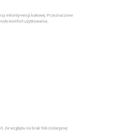
zy inkontynencji kałowej. Przeznaczone
ysoki komfort użytkowania.
 Ze względu na brak folii izolacyjnej