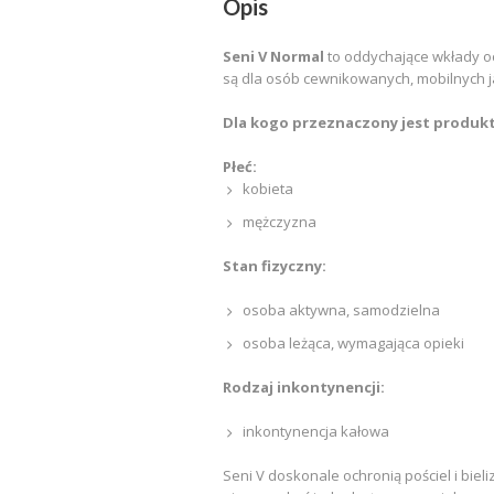
Opis
Seni V Normal
to oddychające wkłady o
są dla osób cewnikowanych, mobilnych j
Dla kogo przeznaczony jest produk
Płeć:
kobieta
mężczyzna
Stan fizyczny:
osoba aktywna, samodzielna
osoba leżąca, wymagająca opieki
Rodzaj inkontynencji:
inkontynencja kałowa
Seni V doskonale ochronią pościel i bie