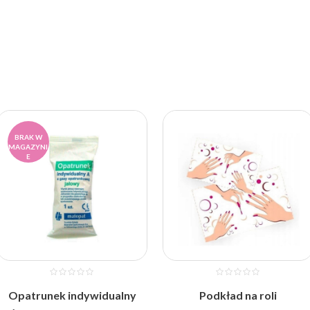
BRAK W
MAGAZYNI
E
Opatrunek indywidualny
Podkład na roli