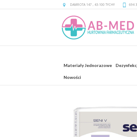
DAMROTA 147
,
43-100
TYCHY
694 
Materiały Jednorazowe
Dezynfekc
Nowości