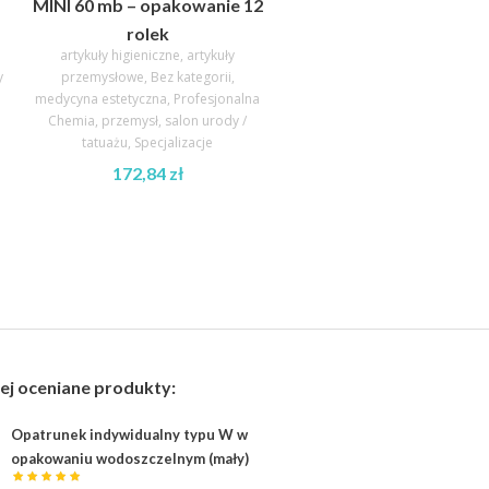
MINI 60 mb – opakowanie 12
rolek
artykuły higieniczne
,
artykuły
y
przemysłowe
,
Bez kategorii
,
medycyna estetyczna
,
Profesjonalna
Chemia
,
przemysł
,
salon urody /
tatuażu
,
Specjalizacje
172,84
zł
ej oceniane produkty:
Opatrunek indywidualny typu W w
opakowaniu wodoszczelnym (mały)