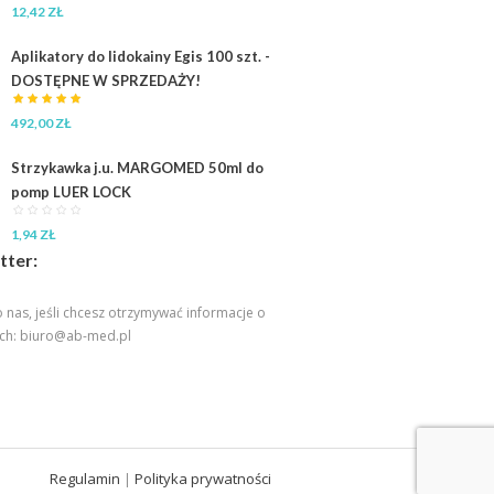
12,42
ZŁ
Aplikatory do lidokainy Egis 100 szt. -
DOSTĘPNE W SPRZEDAŻY!
492,00
ZŁ
Strzykawka j.u. MARGOMED 50ml do
pomp LUER LOCK
1,94
ZŁ
tter:
 nas, jeśli chcesz otrzymywać informacje o
ch:
biuro@ab-med.pl
Regulamin
Polityka prywatności
|