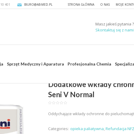
310 401
BIURO@AB-MED.PL
STRONA GŁÓWNA
O NAS
MOJE KONT
Masz jakieś pytania ?
Skontaktuj się z nami 
ja
Sprzęt Medyczny i Aparatura
Profesjonalna Chemia
Specjaliz
Dodatkowe wkłady chłonn
Seni V Normal
Oddychające wkłady ochronne do pieluchomaj
Categories:
opieka paliatywna
,
Refundacja NF