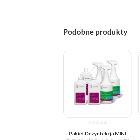
Podobne produkty
Pakiet Dezynfekcja MINI
alergologia
,
chirurgia
,
dermatologia
,