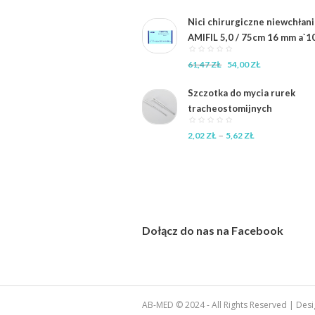
cena
cena
wynosiła:
wynosi:
Nici chirurgiczne niewchłan
60,48 zł.
39,37 zł.
AMIFIL 5,0 / 75cm 16 mm a`1
Pierwotna
Aktualna
61,47
ZŁ
54,00
ZŁ
cena
cena
wynosiła:
wynosi:
Szczotka do mycia rurek
61,47 zł.
54,00 zł.
tracheostomijnych
Zakres
–
2,02
ZŁ
5,62
ZŁ
cen:
od
2,02 zł
do
5,62 zł
Dołącz do nas na Facebook
AB-MED © 2024 - All Rights Reserved | Desi