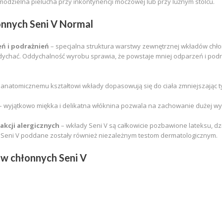
odzielna pielucha przy inkontynencji moczowej lub przy luźnym stolcu.
nnych Seni V Normal
ń i podrażnień
– specjalna struktura warstwy zewnętrznej wkładów chło
chać. Oddychalność wyrobu sprawia, że powstaje mniej odparzeń i podra
i anatomicznemu kształtowi wkłady dopasowują się do ciała zmniejszając
– wyjątkowo miękka i delikatna włóknina pozwala na zachowanie dużej wy
kcji alergicznych
– wkłady Seni V są całkowicie pozbawione lateksu, d
 Seni V poddane zostały również niezależnym testom dermatologicznym.
w chłonnych Seni V