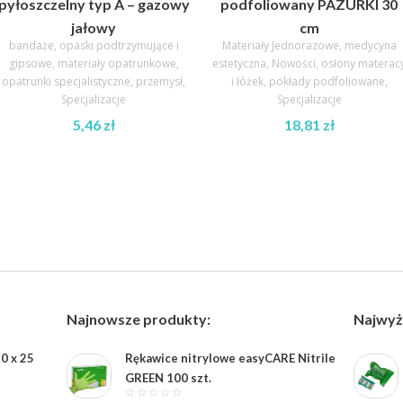
pyłoszczelny typ A – gazowy
podfoliowany PAZURKI 30
jałowy
cm
bandaże, opaski podtrzymujące i
Materiały Jednorazowe
,
medycyna
gipsowe
,
materiały opatrunkowe
,
estetyczna
,
Nowości
,
osłony materac
opatrunki specjalistyczne
,
przemysł
,
i łóżek
,
pokłady podfoliowane
,
Specjalizacje
Specjalizacje
5,46
zł
18,81
zł
Najnowsze produkty:
Najwyż
0 x 25
Rękawice nitrylowe easyCARE Nitrile
GREEN 100 szt.