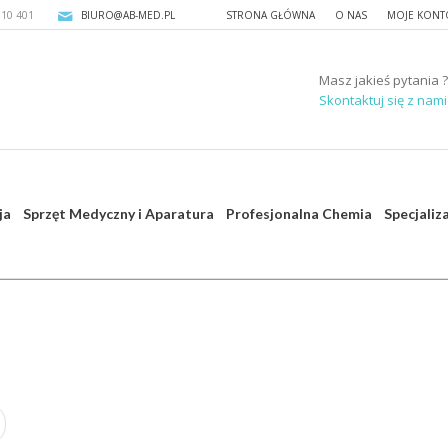
310 401
BIURO@AB-MED.PL
STRONA GŁÓWNA
O NAS
MOJE KONT
Masz jakieś pytania ?
Skontaktuj się z nami 
ja
Sprzęt Medyczny i Aparatura
Profesjonalna Chemia
Specjaliz
Strona głó