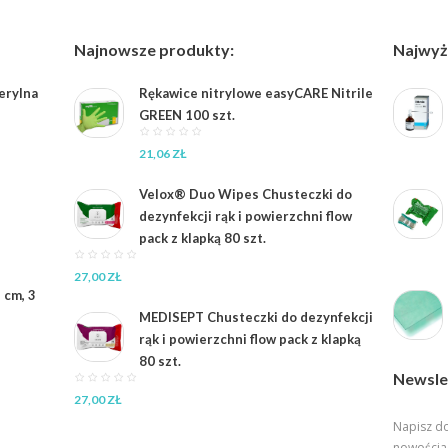
Najnowsze produkty:
Najwyż
erylna
Rękawice nitrylowe easyCARE Nitrile
GREEN 100 szt.
21,06
ZŁ
Velox® Duo Wipes Chusteczki do
dezynfekcji rąk i powierzchni flow
pack z klapką 80 szt.
27,00
ZŁ
 cm, 3
MEDISEPT Chusteczki do dezynfekcji
rąk i powierzchni flow pack z klapką
80 szt.
Newsle
27,00
ZŁ
Napisz do
nowościa