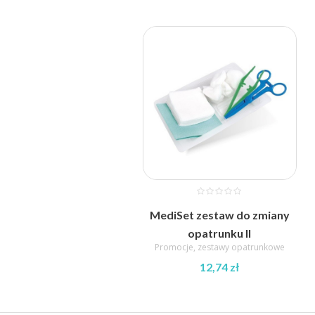
MediSet zestaw do zmiany
opatrunku II
Promocje
,
zestawy opatrunkowe
12,74
zł