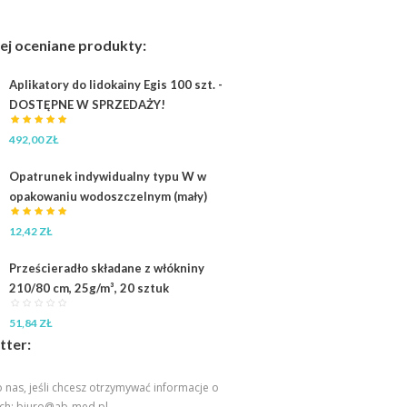
ej oceniane produkty:
Aplikatory do lidokainy Egis 100 szt. -
DOSTĘPNE W SPRZEDAŻY!
492,00
ZŁ
Opatrunek indywidualny typu W w
opakowaniu wodoszczelnym (mały)
12,42
ZŁ
Prześcieradło składane z włókniny
210/80 cm, 25g/m³, 20 sztuk
51,84
ZŁ
tter:
 nas, jeśli chcesz otrzymywać informacje o
ch:
biuro@ab-med.pl