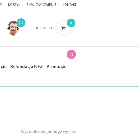
O
KOSZYK
ZŁÓŻ ZAMÓWIENIE
KONTAKT
0
0,00
ZŁ
ZŁ
!
acje
Refundacja NFZ
Promocje
wna
/ Produkty oznaczone “opatrunkowy”
Wyświetlanie jednego wyniku