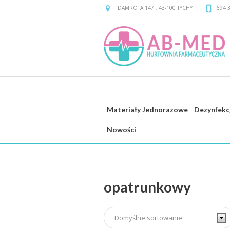
DAMROTA 147
,
43-100
TYCHY
694 
Materiały Jednorazowe
Dezynfekc
opatrunkowy
Nowości
opatrunkowy