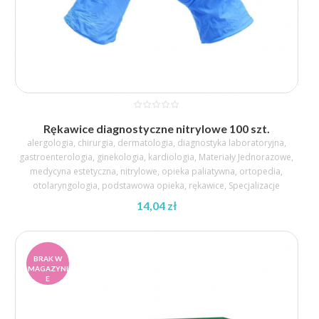
Rękawice diagnostyczne nitrylowe 100 szt.
alergologia
,
chirurgia
,
dermatologia
,
diagnostyka laboratoryjna
,
gastroenterologia
,
ginekologia
,
kardiologia
,
Materiały Jednorazowe
,
medycyna estetyczna
,
nitrylowe
,
opieka paliatywna
,
ortopedia
,
otolaryngologia
,
podstawowa opieka
,
rękawice
,
Specjalizacje
14,04
zł
BRAK W
MAGAZYNI
E