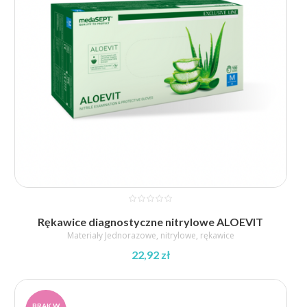
Rękawice diagnostyczne nitrylowe ALOEVIT
Materiały Jednorazowe
,
nitrylowe
,
rękawice
22,92
zł
BRAK W