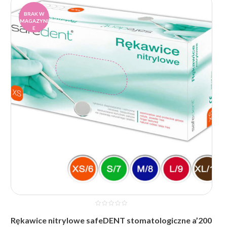
cen:
od
BRAK W
MAGAZYNI
18,51 zł
E
do
21,60 zł
Rękawice nitrylowe safeDENT stomatologiczne a’200