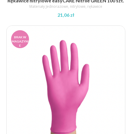
Rękawice nitrylowe easyCARE Nitrile GREEN 100 szt.
Materiały Jednorazowe
,
nitrylowe
,
rękawice
21,06
zł
BRAK W
MAGAZYNI
E