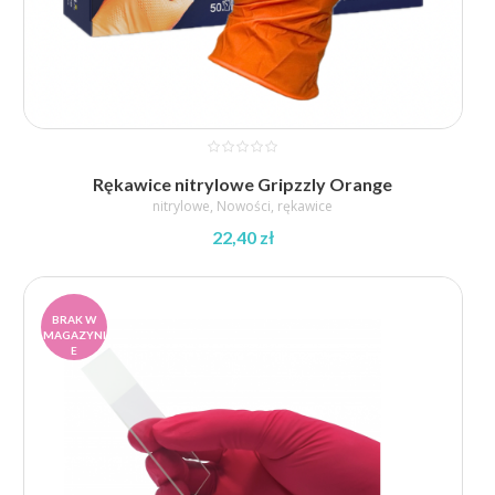
Rękawice nitrylowe Gripzzly Orange
nitrylowe
,
Nowości
,
rękawice
22,40
zł
BRAK W
MAGAZYNI
E