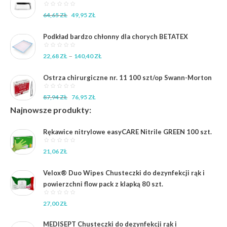
Pierwotna
Aktualna
64,65
ZŁ
49,95
ZŁ
cena
cena
wynosiła:
wynosi:
Podkład bardzo chłonny dla chorych BETATEX
64,65 zł.
49,95 zł.
Zakres
–
22,68
ZŁ
140,40
ZŁ
cen:
od
Ostrza chirurgiczne nr. 11 100 szt/op Swann-Morton
22,68 zł
do
Pierwotna
Aktualna
87,94
ZŁ
76,95
ZŁ
140,40 zł
cena
cena
Najnowsze produkty:
wynosiła:
wynosi:
87,94 zł.
76,95 zł.
Rękawice nitrylowe easyCARE Nitrile GREEN 100 szt.
21,06
ZŁ
Velox® Duo Wipes Chusteczki do dezynfekcji rąk i
powierzchni flow pack z klapką 80 szt.
27,00
ZŁ
MEDISEPT Chusteczki do dezynfekcji rąk i