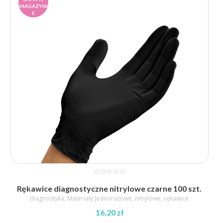
MAGAZYNI
E
Rękawice diagnostyczne nitrylowe czarne 100 szt.
diagnostyka
,
Materiały Jednorazowe
,
nitrylowe
,
rękawice
16,20
zł