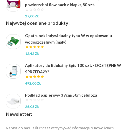
powierzchni flow pack z klapką 80 szt.
27,00
ZŁ
Najwyżej oceniane produkty:
Opatrunek indywidualny typu W w opakowaniu
wodoszczelnym (mały)
12,42
ZŁ
Aplikatory do lidokainy Egis 100 szt. - DOSTĘPNE W
SPRZEDAŻY!
492,00
ZŁ
Podkład papierowy 39cm/50m celuloza
26,08
ZŁ
Newsletter:
Napisz do nas, jeśli chcesz otrzymywać informacje o nowościach: