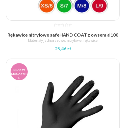
Rękawice nitrylowe safeHAND COAT z owsem a’100
Materiały Jednorazowe
,
nitrylowe
,
rękawice
25,46
zł
BRAK W
MAGAZYNI
E