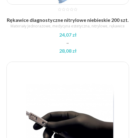
Rękawice diagnostyczne nitrylowe niebieskie 200 szt.
Materiały Jednorazowe
,
medycyna estetyczna
,
nitrylowe
,
rękawice
24,07
zł
–
28,08
zł
Zakres
cen:
od
24,07 zł
do
28,08 zł