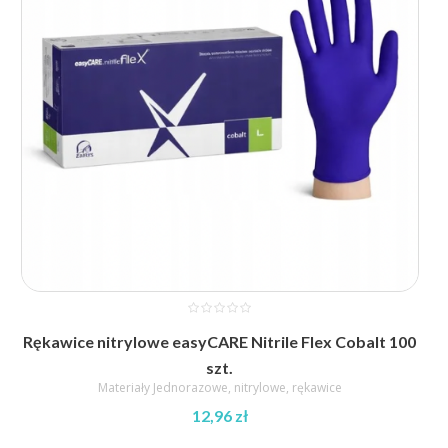
19,13 zł
Rękawice nitrylowe easyCARE Nitrile Flex Cobalt 100
szt.
Materiały Jednorazowe
,
nitrylowe
,
rękawice
12,96
zł