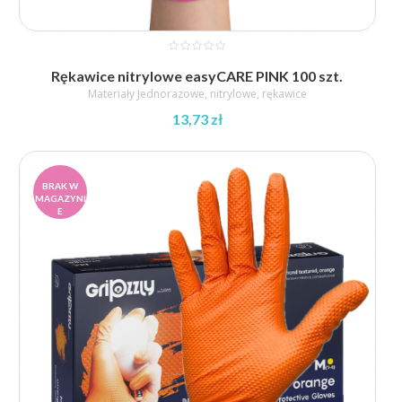
Rękawice nitrylowe easyCARE PINK 100 szt.
Materiały Jednorazowe
,
nitrylowe
,
rękawice
13,73
zł
BRAK W
MAGAZYNI
E