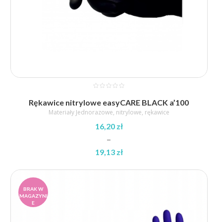
Rękawice nitrylowe easyCARE BLACK a’100
Materiały Jednorazowe
,
nitrylowe
,
rękawice
16,20
zł
–
19,13
zł
Zakres
cen:
od
BRAK W
MAGAZYNI
16,20 zł
E
do