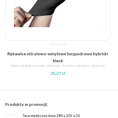
Rękawice nitrylowo-winylowe bezpudrowe hybrid+
black
Materiały Jednorazowe
,
nitrylowe
,
Nowości
,
rękawice
,
winylowe
25,27
zł
Produkty w promocji:
Taca medyczna duża 280 x 225 x 25