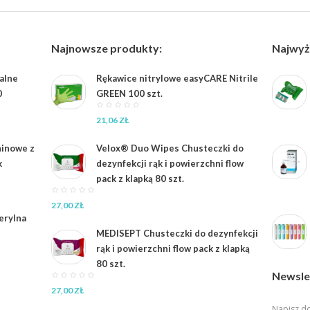
Najnowsze produkty:
Najwyż
ialne
Rękawice nitrylowe easyCARE Nitrile
0
GREEN 100 szt.
21,06
ZŁ
ninowe z
Velox® Duo Wipes Chusteczki do
k
dezynfekcji rąk i powierzchni flow
pack z klapką 80 szt.
27,00
ZŁ
erylna
MEDISEPT Chusteczki do dezynfekcji
rąk i powierzchni flow pack z klapką
80 szt.
Newsle
27,00
ZŁ
Napisz do