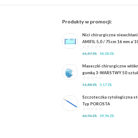
Produkty w promocji:
Nici chirurgiczne niewchłan
AMIFIL 5,0 / 75cm 16 mm a`1
Pierwotna
Aktualna
61,47
ZŁ
54,00
ZŁ
cena
cena
wynosiła:
wynosi:
Maseczki chirurgiczne włók
61,47 zł.
54,00 zł.
gumką 3-WARSTWY 50 sztu
Pierwotna
Aktualna
11,88
ZŁ
5,17
ZŁ
cena
cena
wynosiła:
wynosi:
Szczoteczka cytologiczna st
11,88 zł.
5,17 zł.
Typ POROSTA
Pierwotna
Aktualna
66,96
ZŁ
39,96
ZŁ
cena
cena
wynosiła:
wynosi:
66,96 zł.
39,96 zł.