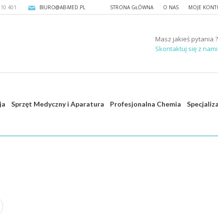
310 401
BIURO@AB-MED.PL
STRONA GŁÓWNA
O NAS
MOJE KONT
Masz jakieś pytania ?
Skontaktuj się z nami 
ja
Sprzęt Medyczny i Aparatura
Profesjonalna Chemia
Specjaliz
S