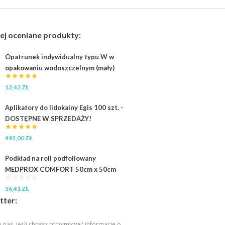
ej oceniane produkty:
Opatrunek indywidualny typu W w
opakowaniu wodoszczelnym (mały)
12,42
ZŁ
Aplikatory do lidokainy Egis 100 szt. -
DOSTĘPNE W SPRZEDAŻY!
492,00
ZŁ
Podkład na roli podfoliowany
MEDPROX COMFORT 50cm x 50cm
36,41
ZŁ
tter:
 nas, jeśli chcesz otrzymywać informacje o