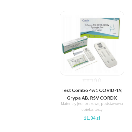
Test Combo 4w1 COVID-19,
Grypa AB, RSV CORDX
Materiały Jednorazowe
,
podstawowa
opieka
,
testy
11,34
zł