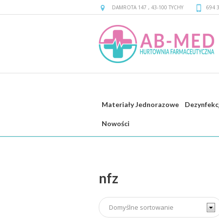
DAMROTA 147
,
43-100
TYCHY
694 
Materiały Jednorazowe
Dezynfekc
nfz
Nowości
nfz