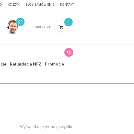
O
KOSZYK
ZŁÓŻ ZAMÓWIENIE
KONTAKT
0
0,00
ZŁ
ZŁ
!
acje
Refundacja NFZ
Promocje
trona główna
/ Produkty oznaczone “nfz”
Wyświetlanie jednego wyniku