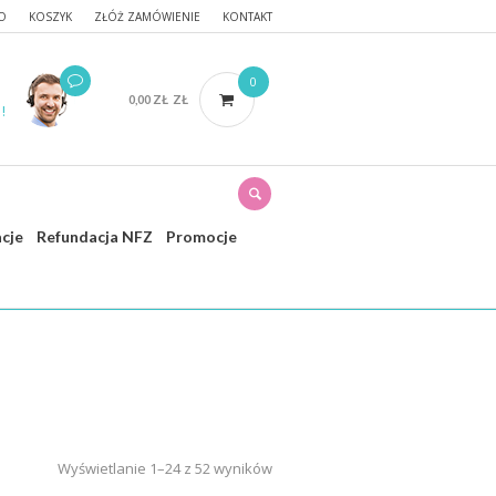
O
KOSZYK
ZŁÓŻ ZAMÓWIENIE
KONTAKT
0
0,00
ZŁ
ZŁ
!
acje
Refundacja NFZ
Promocje
łówna
/ Produkty oznaczone “mediclean”
Wyświetlanie 1–24 z 52 wyników