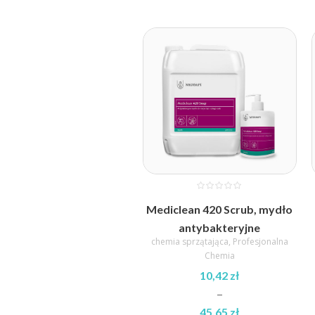
Mediclean 420 Scrub, mydło
antybakteryjne
chemia sprzątająca
,
Profesjonalna
Chemia
10,42
zł
–
45,65
zł