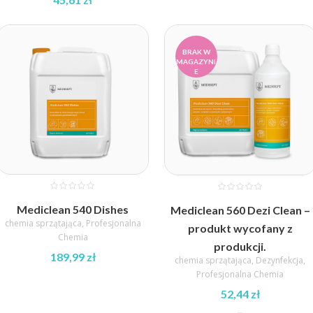
Zakres
Zakres
cen:
cen:
od
od
BRAK W
11,24 zł
MAGAZYNI
11,24 zł
E
do
do
45,61 zł
45,61 zł
Mediclean 540 Dishes
Mediclean 560 Dezi Clean –
chemia sprzątająca
,
Profesjonalna
produkt wycofany z
Chemia
produkcji.
189,99
zł
chemia sprzątająca
,
Dezynfekcja
,
Profesjonalna Chemia
52,44
zł
–