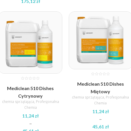
175,12
zł
Zakres
cen:
od
71,04 zł
do
175,12 zł
Mediclean 510 Dishes
Mediclean 510 Dishes
Miętowy
Cytrynowy
chemia sprzątająca
,
Profesjonalna
chemia sprzątająca
,
Profesjonalna
Chemia
Chemia
11,24
zł
11,24
zł
–
–
45,61
zł
45,61
zł