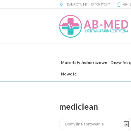
DAMROTA 147
,
43-100
TYCHY
694 
Materiały Jednorazowe
Dezynfekc
mediclean
Nowości
mediclean