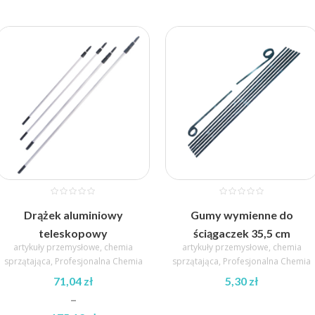
Drążek aluminiowy
Gumy wymienne do
teleskopowy
ściągaczek 35,5 cm
artykuły przemysłowe
,
chemia
artykuły przemysłowe
,
chemia
sprzątająca
,
Profesjonalna Chemia
sprzątająca
,
Profesjonalna Chemia
71,04
zł
5,30
zł
–