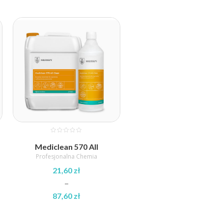
Mediclean 570 All
Profesjonalna Chemia
21,60
zł
–
87,60
zł
Zakres