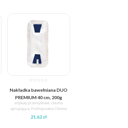
Nakładka bawełniana DUO
PREMIUM 40 cm, 200g
artykuły przemysłowe
,
chemia
sprzątająca
,
Profesjonalna Chemia
21,62
zł