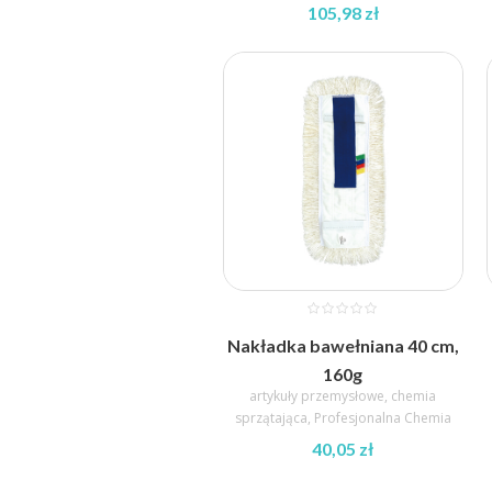
105,98
zł
Zakres
cen:
od
27,43 zł
do
105,98 zł
Nakładka bawełniana 40 cm,
160g
artykuły przemysłowe
,
chemia
sprzątająca
,
Profesjonalna Chemia
40,05
zł