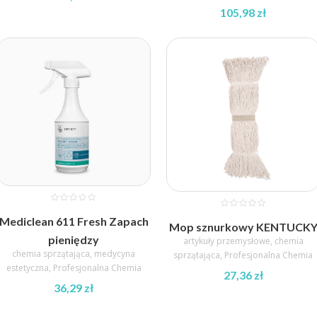
105,98
zł
Zakres
Zakres
cen:
cen:
od
od
27,43 zł
27,43 zł
do
do
105,98 zł
105,98 zł
Mediclean 611 Fresh Zapach
Mop sznurkowy KENTUCK
pieniędzy
artykuły przemysłowe
,
chemia
chemia sprzątająca
,
medycyna
sprzątająca
,
Profesjonalna Chemia
estetyczna
,
Profesjonalna Chemia
27,36
zł
36,29
zł