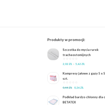
Produkty w promocji:
Szczotka do mycia rurek
tracheostomijnych
Zakres
–
2,02
ZŁ
5,62
ZŁ
cen:
od
Kompresy jałowe z gazy 5 x 5
2,02 zł
szt.
do
5,62 zł
Pierwotna
Aktualna
0,44
ZŁ
0,26
ZŁ
cena
cena
wynosiła:
wynosi:
Podkład bardzo chłonny dla 
0,44 zł.
0,26 zł.
BETATEX