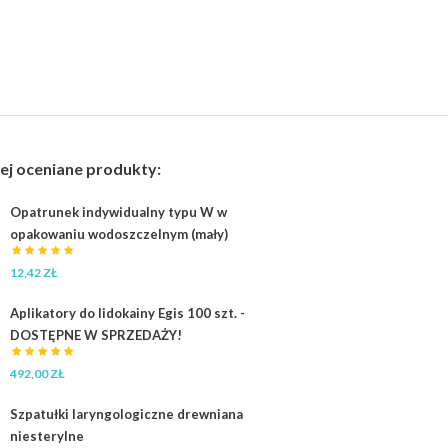
ej oceniane produkty:
Opatrunek indywidualny typu W w
opakowaniu wodoszczelnym (mały)
12,42
ZŁ
Aplikatory do lidokainy Egis 100 szt. -
DOSTĘPNE W SPRZEDAŻY!
492,00
ZŁ
Szpatułki laryngologiczne drewniana
niesterylne