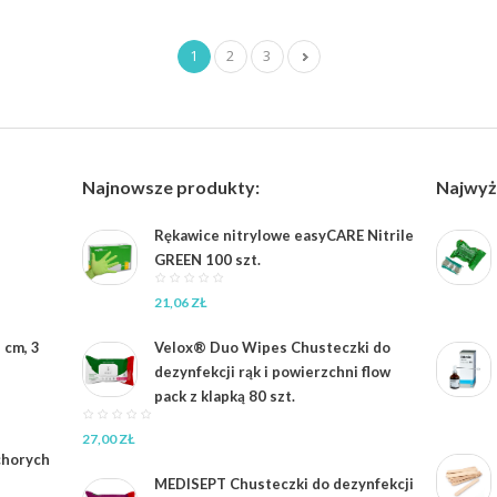
1
2
3
Najnowsze produkty:
Najwyż
Rękawice nitrylowe easyCARE Nitrile
GREEN 100 szt.
21,06
ZŁ
 cm, 3
Velox® Duo Wipes Chusteczki do
dezynfekcji rąk i powierzchni flow
pack z klapką 80 szt.
27,00
ZŁ
chorych
MEDISEPT Chusteczki do dezynfekcji