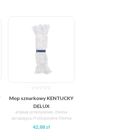
Zakres
cen:
od
22,30 zł
do
86,16 zł
Y
Mop sznurkowy KENTUCKY
DELUX
artykuły przemysłowe
,
chemia
sprzątająca
,
Profesjonalna Chemia
42,88
zł