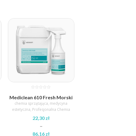
cen:
od
21,60 zł
do
87,60 zł
Mediclean 610 Fresh Morski
chemia sprzątająca
,
medycyna
estetyczna
,
Profesjonalna Chemia
22,30
zł
–
86,16
zł