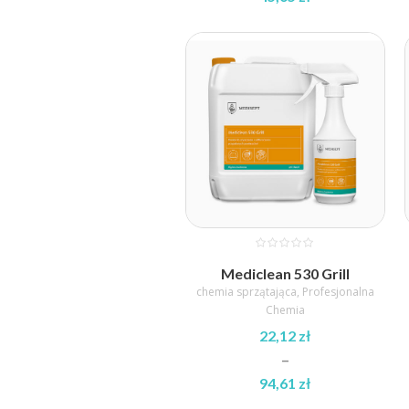
Zakres
cen:
od
10,42 zł
do
45,65 zł
Mediclean 530 Grill
chemia sprzątająca
,
Profesjonalna
Chemia
22,12
zł
–
94,61
zł
Zakres