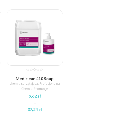
Mediclean 410 Soap
chemia sprzątająca
,
Profesjonalna
Chemia
,
Promocje
9,62
zł
–
37,24
zł