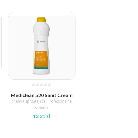
Zakres
cen:
od
9,62 zł
do
37,24 zł
Mediclean 520 Sanit Cream
chemia sprzątająca
,
Profesjonalna
Chemia
13,21
zł