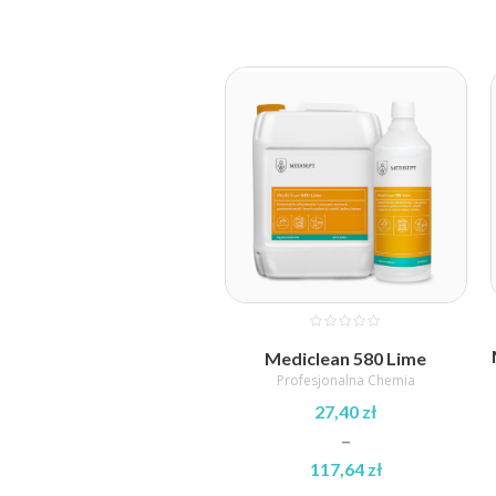
cen:
od
22,12 zł
do
94,61 zł
Mediclean 580 Lime
Profesjonalna Chemia
27,40
zł
–
117,64
zł