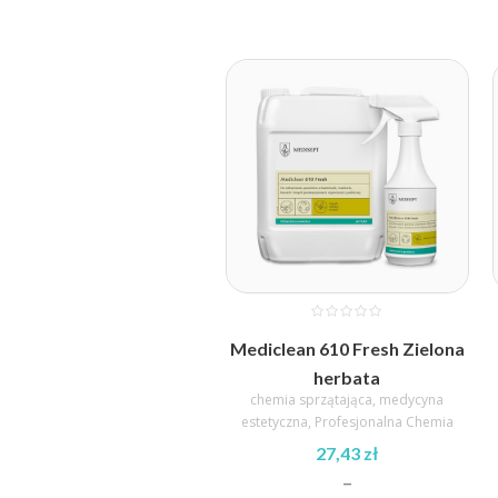
Zakres
cen:
od
27,40 zł
do
117,64 zł
Mediclean 610 Fresh Zielona
herbata
chemia sprzątająca
,
medycyna
estetyczna
,
Profesjonalna Chemia
27,43
zł
–