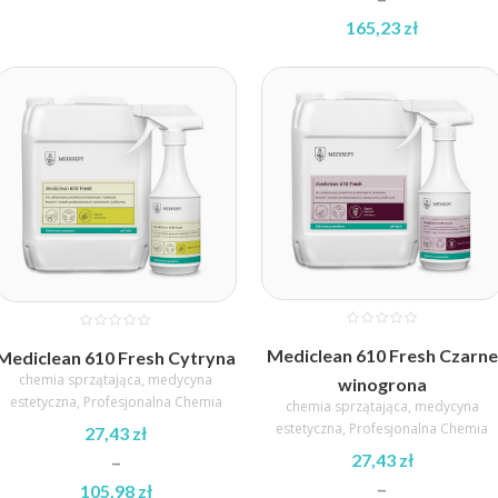
165,23
zł
Zakres
cen:
od
52,44 zł
do
165,23 zł
Mediclean 610 Fresh Czarne
Mediclean 610 Fresh Cytryna
chemia sprzątająca
,
medycyna
winogrona
estetyczna
,
Profesjonalna Chemia
chemia sprzątająca
,
medycyna
estetyczna
,
Profesjonalna Chemia
27,43
zł
27,43
zł
–
–
105,98
zł