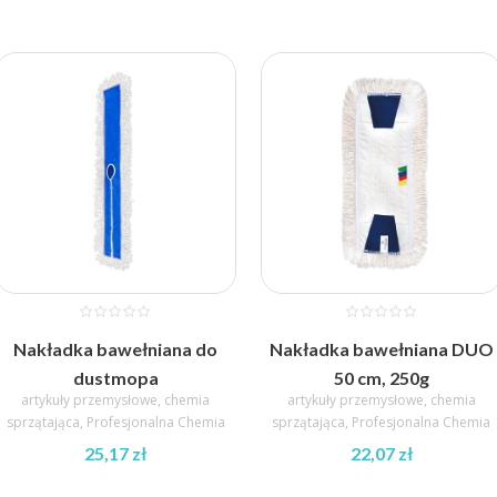
Nakładka bawełniana do
Nakładka bawełniana DUO
dustmopa
50 cm, 250g
artykuły przemysłowe
,
chemia
artykuły przemysłowe
,
chemia
sprzątająca
,
Profesjonalna Chemia
sprzątająca
,
Profesjonalna Chemia
25,17
zł
22,07
zł