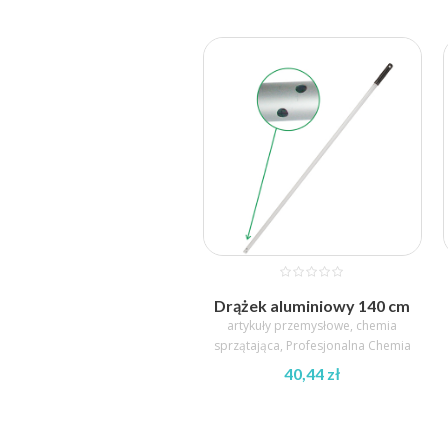
Drążek aluminiowy 140 cm
artykuły przemysłowe
,
chemia
sprzątająca
,
Profesjonalna Chemia
40,44
zł