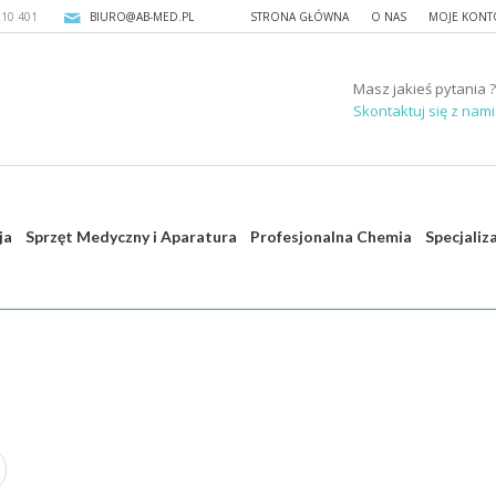
310 401
BIURO@AB-MED.PL
STRONA GŁÓWNA
O NAS
MOJE KONT
Masz jakieś pytania ?
Skontaktuj się z nami 
ja
Sprzęt Medyczny i Aparatura
Profesjonalna Chemia
Specjaliz
Strona g