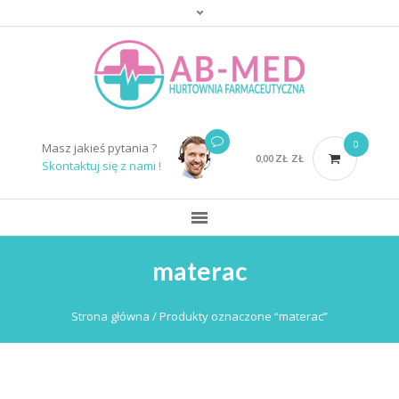
0
Masz jakieś pytania ?
0,00
ZŁ
ZŁ
Skontaktuj się z nami !
materac
Strona główna
/ Produkty oznaczone “materac”