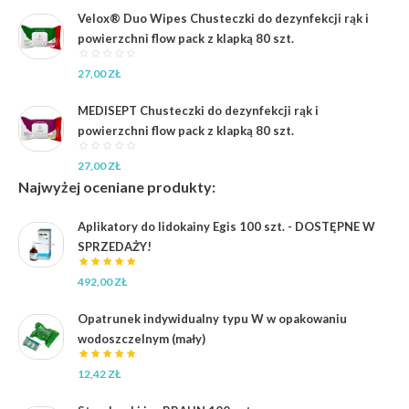
Velox® Duo Wipes Chusteczki do dezynfekcji rąk i
powierzchni flow pack z klapką 80 szt.
27,00
ZŁ
MEDISEPT Chusteczki do dezynfekcji rąk i
powierzchni flow pack z klapką 80 szt.
27,00
ZŁ
Najwyżej oceniane produkty:
Aplikatory do lidokainy Egis 100 szt. - DOSTĘPNE W
SPRZEDAŻY!
492,00
ZŁ
Opatrunek indywidualny typu W w opakowaniu
wodoszczelnym (mały)
12,42
ZŁ