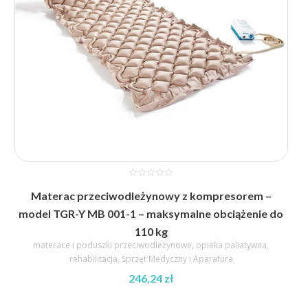
Materac przeciwodleżynowy z kompresorem –
model TGR-Y MB 001-1 – maksymalne obciążenie do
110 kg
materace i poduszki przeciwodleżynowe
,
opieka paliatywna
,
rehabilitacja
,
Sprzęt Medyczny i Aparatura
246,24
zł