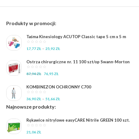
Produkty w promocji:
Taśma Kinesiology ACUTOP Classic tape 5 cm x 5 m
Zakres
–
17,77
ZŁ
25,92
ZŁ
cen:
od
Ostrza chirurgiczne nr. 11 100 szt/op Swann-Morton
17,77 zł
do
Pierwotna
Aktualna
87,94
ZŁ
76,95
ZŁ
25,92 zł
cena
cena
wynosiła:
wynosi:
KOMBINEZON OCHRONNY C700
87,94 zł.
76,95 zł.
Zakres
–
36,90
ZŁ
51,66
ZŁ
cen:
Najnowsze produkty:
od
36,90 zł
Rękawice nitrylowe easyCARE Nitrile GREEN 100 szt.
do
51,66 zł
21,06
ZŁ