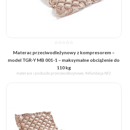
Materac przeciwodleżynowy z kompresorem –
model TGR-Y MB 001-1 – maksymalne obciążenie do
110 kg
materace i poduszki przeciwodleżynowe
,
Refundacja NFZ