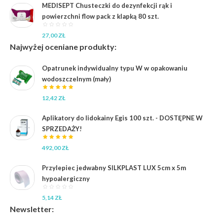
MEDISEPT Chusteczki do dezynfekcji rąk i
powierzchni flow pack z klapką 80 szt.
27,00
ZŁ
Najwyżej oceniane produkty:
Opatrunek indywidualny typu W w opakowaniu
wodoszczelnym (mały)
12,42
ZŁ
Aplikatory do lidokainy Egis 100 szt. - DOSTĘPNE W
SPRZEDAŻY!
492,00
ZŁ
Przylepiec jedwabny SILKPLAST LUX 5cm x 5m
hypoalergiczny
5,14
ZŁ
Newsletter: