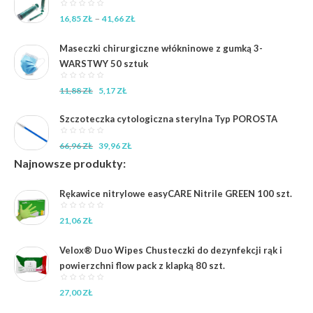
Zakres
–
16,85
ZŁ
41,66
ZŁ
cen:
od
Maseczki chirurgiczne włókninowe z gumką 3-
16,85 zł
WARSTWY 50 sztuk
do
41,66 zł
Pierwotna
Aktualna
11,88
ZŁ
5,17
ZŁ
cena
cena
wynosiła:
wynosi:
Szczoteczka cytologiczna sterylna Typ POROSTA
11,88 zł.
5,17 zł.
Pierwotna
Aktualna
66,96
ZŁ
39,96
ZŁ
cena
cena
Najnowsze produkty:
wynosiła:
wynosi:
66,96 zł.
39,96 zł.
Rękawice nitrylowe easyCARE Nitrile GREEN 100 szt.
21,06
ZŁ
Velox® Duo Wipes Chusteczki do dezynfekcji rąk i
powierzchni flow pack z klapką 80 szt.
27,00
ZŁ