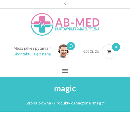
0
Masz jakieś pytania ?
0,00
ZŁ
ZŁ
Skontaktuj się z nami !
magic
Strona główna
/ Produkty oznaczone “magic”