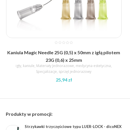
Kaniula Magic Needle 25G (0,5) x 50mm z igłą pilotem
23G (0,6) x 25mm
igły
,
kaniule
,
Materiały Jednorazowe
,
medycyna estetyczna
,
Specjalizacje
,
sprzęt jednorazowy
25,94
zł
Produkty w promocji:
Strzykawki trzyczęściowe typu LUER-LOCK - dicoNEX