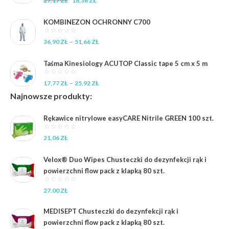
27,17
ZŁ
18,36
ZŁ
cena
cena
wynosiła:
wynosi:
KOMBINEZON OCHRONNY C700
27,17 zł.
18,36 zł.
Zakres
–
36,90
ZŁ
51,66
ZŁ
cen:
od
Taśma Kinesiology ACUTOP Classic tape 5 cm x 5 m
36,90 zł
do
Zakres
–
17,77
ZŁ
25,92
ZŁ
51,66 zł
cen:
Najnowsze produkty:
od
17,77 zł
Rękawice nitrylowe easyCARE Nitrile GREEN 100 szt.
do
25,92 zł
21,06
ZŁ
Velox® Duo Wipes Chusteczki do dezynfekcji rąk i
powierzchni flow pack z klapką 80 szt.
27,00
ZŁ
MEDISEPT Chusteczki do dezynfekcji rąk i
powierzchni flow pack z klapką 80 szt.