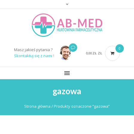
0
Masz jakieś pytania ?
0,00
ZŁ
ZŁ
Skontaktuj się z nami !
gazowa
Strona główna
/ Produkty oznaczone “gazowa”