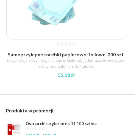
Samoprzylepne torebki papierowo-foliowe, 200 szt.
Dezynfekcja
,
dezynfekcja narzędzi
,
Materiały Jednorazowe
,
medycyna
estetyczna
,
salon urody / tatuażu
55,08
zł
Produkty w promocji:
Ostrza chirurgiczne nr. 11 100 szt/op
Pierwotna
Aktualna