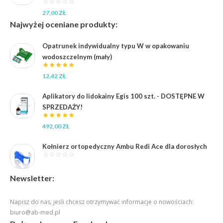
27,00
ZŁ
Najwyżej oceniane produkty:
Opatrunek indywidualny typu W w opakowaniu
wodoszczelnym (mały)
12,42
ZŁ
Aplikatory do lidokainy Egis 100 szt. - DOSTĘPNE W
SPRZEDAŻY!
492,00
ZŁ
Kołnierz ortopedyczny Ambu Redi Ace dla dorosłych
Newsletter:
Napisz do nas, jeśli chcesz otrzymywać informacje o nowościach:
biuro@ab-med.pl