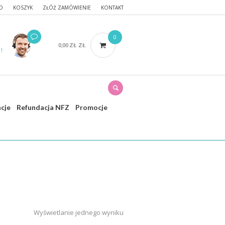
O
KOSZYK
ZŁÓŻ ZAMÓWIENIE
KONTAKT
0
0,00
ZŁ
ZŁ
!
acje
Refundacja NFZ
Promocje
rona główna
/ Produkty oznaczone “flex”
Wyświetlanie jednego wyniku