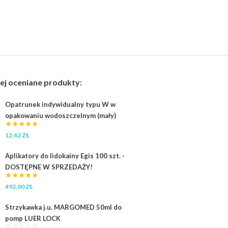
ej oceniane produkty:
Opatrunek indywidualny typu W w
opakowaniu wodoszczelnym (mały)
12,42
ZŁ
Aplikatory do lidokainy Egis 100 szt. -
DOSTĘPNE W SPRZEDAŻY!
492,00
ZŁ
Strzykawka j.u. MARGOMED 50ml do
pomp LUER LOCK