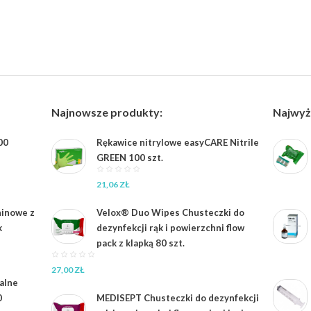
Najnowsze produkty:
Najwyż
00
Rękawice nitrylowe easyCARE Nitrile
GREEN 100 szt.
21,06
ZŁ
ninowe z
Velox® Duo Wipes Chusteczki do
k
dezynfekcji rąk i powierzchni flow
pack z klapką 80 szt.
27,00
ZŁ
ialne
0
MEDISEPT Chusteczki do dezynfekcji