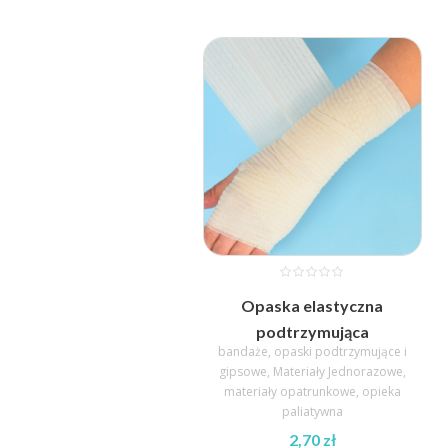
Opaska elastyczna
podtrzymująca
bandaże, opaski podtrzymujące i
gipsowe
,
Materiały Jednorazowe
,
materiały opatrunkowe
,
opieka
paliatywna
2,70
zł