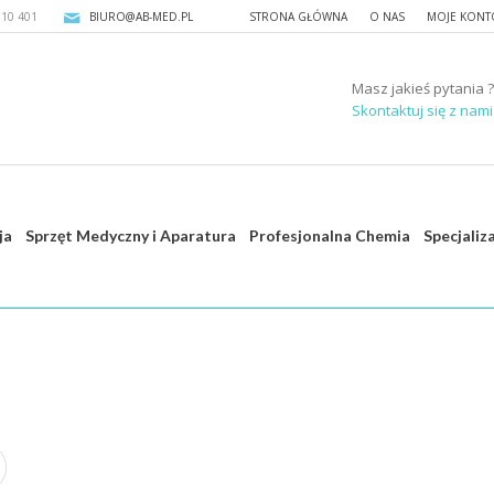
310 401
BIURO@AB-MED.PL
STRONA GŁÓWNA
O NAS
MOJE KONT
Masz jakieś pytania ?
Skontaktuj się z nami 
ja
Sprzęt Medyczny i Aparatura
Profesjonalna Chemia
Specjaliz
St