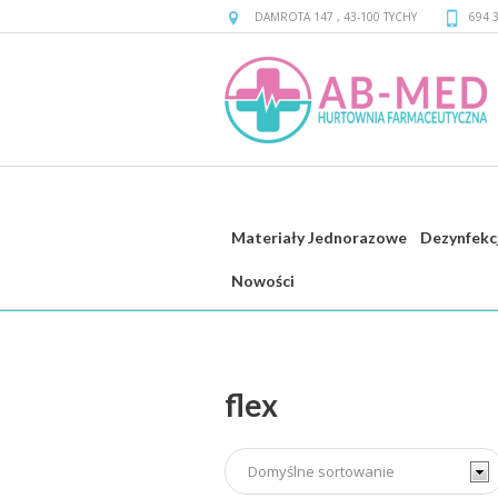
DAMROTA 147
,
43-100
TYCHY
694 
Materiały Jednorazowe
Dezynfekc
flex
Nowości
flex