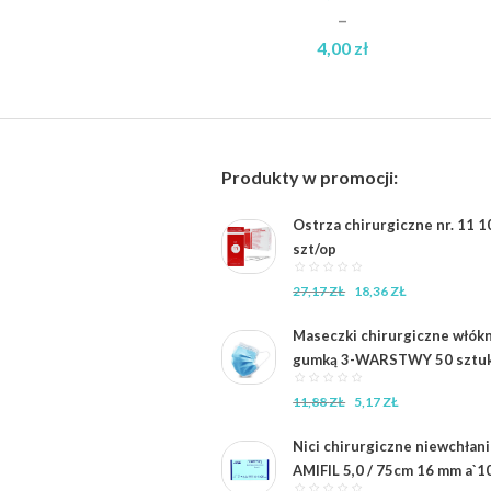
–
4,00
zł
Zakres
cen:
od
2,70 zł
Produkty w promocji:
do
4,00 zł
Ostrza chirurgiczne nr. 11 1
szt/op
Pierwotna
Aktualna
27,17
ZŁ
18,36
ZŁ
cena
cena
wynosiła:
wynosi:
Maseczki chirurgiczne włók
27,17 zł.
18,36 zł.
gumką 3-WARSTWY 50 sztu
Pierwotna
Aktualna
11,88
ZŁ
5,17
ZŁ
cena
cena
wynosiła:
wynosi:
Nici chirurgiczne niewchłan
11,88 zł.
5,17 zł.
AMIFIL 5,0 / 75cm 16 mm a`1