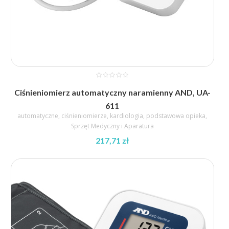
Ciśnieniomierz automatyczny naramienny AND, UA-
611
automatyczne
,
ciśnieniomierze
,
kardiologia
,
podstawowa opieka
,
Sprzęt Medyczny i Aparatura
217,71
zł