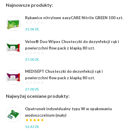
cen:
Najnowsze produkty:
od
22,68 zł
Rękawice nitrylowe easyCARE Nitrile GREEN 100 szt.
do
140,40 zł
21,06
ZŁ
Velox® Duo Wipes Chusteczki do dezynfekcji rąk i
powierzchni flow pack z klapką 80 szt.
27,00
ZŁ
MEDISEPT Chusteczki do dezynfekcji rąk i
powierzchni flow pack z klapką 80 szt.
27,00
ZŁ
Najwyżej oceniane produkty:
Opatrunek indywidualny typu W w opakowaniu
wodoszczelnym (mały)
12,42
ZŁ