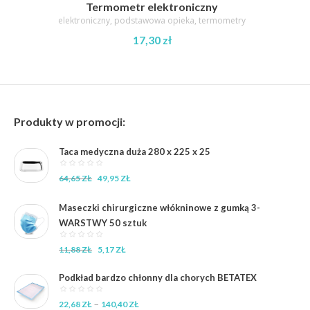
Termometr elektroniczny
elektroniczny
,
podstawowa opieka
,
termometry
17,30
zł
Produkty w promocji:
Taca medyczna duża 280 x 225 x 25
Pierwotna
Aktualna
64,65
ZŁ
49,95
ZŁ
cena
cena
wynosiła:
wynosi:
Maseczki chirurgiczne włókninowe z gumką 3-
64,65 zł.
49,95 zł.
WARSTWY 50 sztuk
Pierwotna
Aktualna
11,88
ZŁ
5,17
ZŁ
cena
cena
wynosiła:
wynosi:
Podkład bardzo chłonny dla chorych BETATEX
11,88 zł.
5,17 zł.
Zakres
–
22,68
ZŁ
140,40
ZŁ