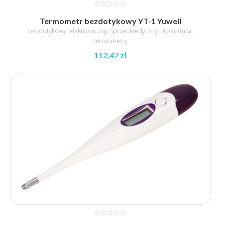
Termometr bezdotykowy YT-1 Yuwell
bezdotykowy
,
elektroniczny
,
Sprzęt Medyczny i Aparatura
,
termometry
112,47
zł