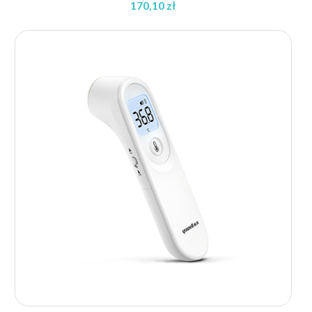
170,10
zł
Zakres
cen:
od
164,58 zł
do
170,10 zł