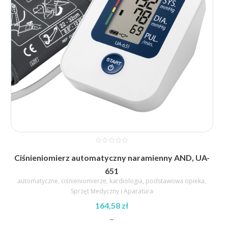
Ciśnieniomierz automatyczny naramienny AND, UA-
651
automatyczne
,
ciśnieniomierze
,
kardiologia
,
podstawowa opieka
,
Sprzęt Medyczny i Aparatura
164,58
zł
–