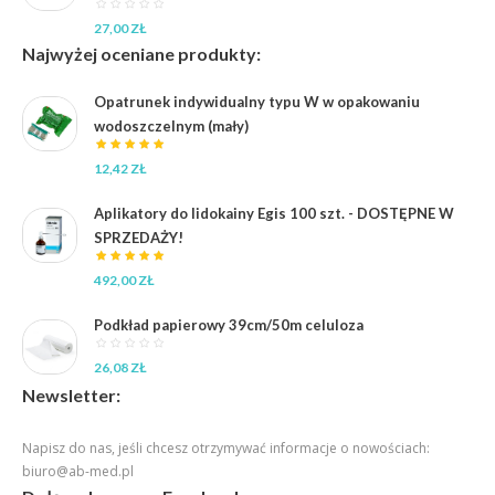
27,00
ZŁ
Najwyżej oceniane produkty:
Opatrunek indywidualny typu W w opakowaniu
wodoszczelnym (mały)
12,42
ZŁ
Aplikatory do lidokainy Egis 100 szt. - DOSTĘPNE W
SPRZEDAŻY!
492,00
ZŁ
Podkład papierowy 39cm/50m celuloza
26,08
ZŁ
Newsletter:
Napisz do nas, jeśli chcesz otrzymywać informacje o nowościach:
biuro@ab-med.pl