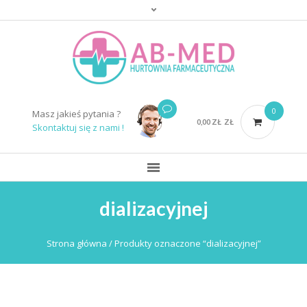
0
Masz jakieś pytania ?
0,00
ZŁ
ZŁ
Skontaktuj się z nami !
dializacyjnej
Strona główna
/ Produkty oznaczone “dializacyjnej”