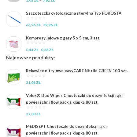
–
2,02
ZŁ
5,62
ZŁ
cen:
od
Szczoteczka cytologiczna sterylna Typ POROSTA
2,02 zł
do
Pierwotna
Aktualna
66,96
ZŁ
39,96
ZŁ
5,62 zł
cena
cena
wynosiła:
wynosi:
Kompresy jałowe z gazy 5 x 5 cm, 3 szt.
66,96 zł.
39,96 zł.
Pierwotna
Aktualna
0,44
ZŁ
0,26
ZŁ
cena
cena
Najnowsze produkty:
wynosiła:
wynosi:
0,44 zł.
0,26 zł.
Rękawice nitrylowe easyCARE Nitrile GREEN 100 szt.
21,06
ZŁ
Velox® Duo Wipes Chusteczki do dezynfekcji rąk i
powierzchni flow pack z klapką 80 szt.
27,00
ZŁ
MEDISEPT Chusteczki do dezynfekcji rąk i
powierzchni flow pack z klapką 80 szt.