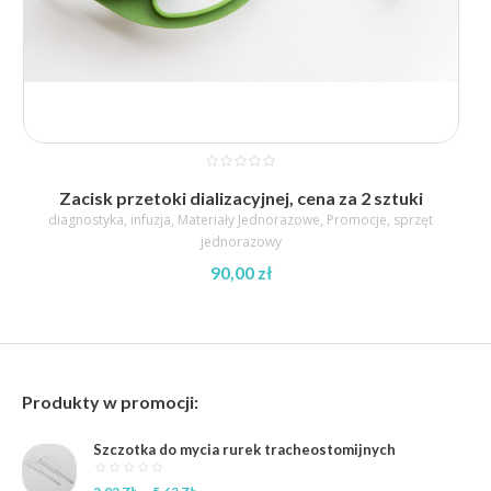
Zacisk przetoki dializacyjnej, cena za 2 sztuki
diagnostyka
,
infuzja
,
Materiały Jednorazowe
,
Promocje
,
sprzęt
jednorazowy
90,00
zł
Produkty w promocji:
Szczotka do mycia rurek tracheostomijnych
Zakres