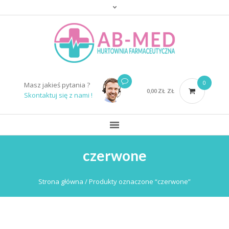
0
Masz jakieś pytania ?
0,00
ZŁ
ZŁ
Skontaktuj się z nami !
czerwone
Strona główna
/ Produkty oznaczone “czerwone”