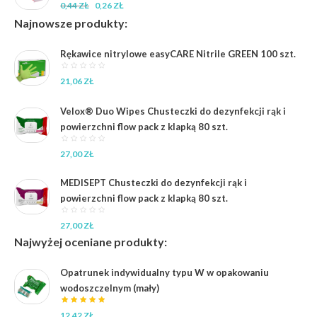
Pierwotna
Aktualna
0,44
ZŁ
0,26
ZŁ
cena
cena
Najnowsze produkty:
wynosiła:
wynosi:
0,44 zł.
0,26 zł.
Rękawice nitrylowe easyCARE Nitrile GREEN 100 szt.
21,06
ZŁ
Velox® Duo Wipes Chusteczki do dezynfekcji rąk i
powierzchni flow pack z klapką 80 szt.
27,00
ZŁ
MEDISEPT Chusteczki do dezynfekcji rąk i
powierzchni flow pack z klapką 80 szt.
27,00
ZŁ
Najwyżej oceniane produkty:
Opatrunek indywidualny typu W w opakowaniu
wodoszczelnym (mały)
12,42
ZŁ