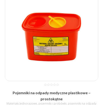
1,57 zł
do
59,04 zł
Pojemniki na odpady medyczne plastikowe –
prostokątne
Materiały Jednorazowe
,
pojemniki i probówki
,
pojemniki na odpady