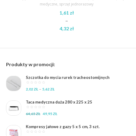
medyczne
,
sprzęt jednorazowy
1,61
zł
–
4,32
zł
Zakres
cen:
od
1,61 zł
Produkty w promocji:
do
4,32 zł
Szczotka do mycia rurek tracheostomijnych
Zakres
–
2,02
ZŁ
5,62
ZŁ
cen:
od
Taca medyczna duża 280 x 225 x 25
2,02 zł
do
Pierwotna
Aktualna
64,65
ZŁ
49,95
ZŁ
5,62 zł
cena
cena
wynosiła:
wynosi:
Kompresy jałowe z gazy 5 x 5 cm, 3 szt.
64,65 zł.
49,95 zł.