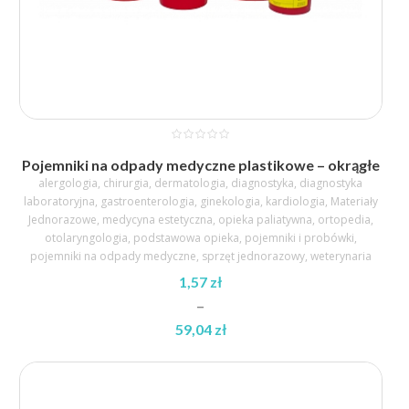
Pojemniki na odpady medyczne plastikowe – okrągłe
alergologia
,
chirurgia
,
dermatologia
,
diagnostyka
,
diagnostyka
laboratoryjna
,
gastroenterologia
,
ginekologia
,
kardiologia
,
Materiały
Jednorazowe
,
medycyna estetyczna
,
opieka paliatywna
,
ortopedia
,
otolaryngologia
,
podstawowa opieka
,
pojemniki i probówki
,
pojemniki na odpady medyczne
,
sprzęt jednorazowy
,
weterynaria
1,57
zł
–
59,04
zł
Zakres
cen:
od