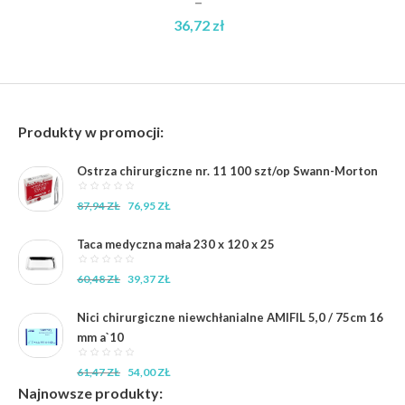
–
36,72
zł
Zakres
cen:
od
14,19 zł
Produkty w promocji:
do
36,72 zł
Ostrza chirurgiczne nr. 11 100 szt/op Swann-Morton
Pierwotna
Aktualna
87,94
ZŁ
76,95
ZŁ
cena
cena
wynosiła:
wynosi:
Taca medyczna mała 230 x 120 x 25
87,94 zł.
76,95 zł.
Pierwotna
Aktualna
60,48
ZŁ
39,37
ZŁ
cena
cena
wynosiła:
wynosi:
Nici chirurgiczne niewchłanialne AMIFIL 5,0 / 75cm 16
60,48 zł.
39,37 zł.
mm a`10
Pierwotna
Aktualna
61,47
ZŁ
54,00
ZŁ
cena
cena
Najnowsze produkty: