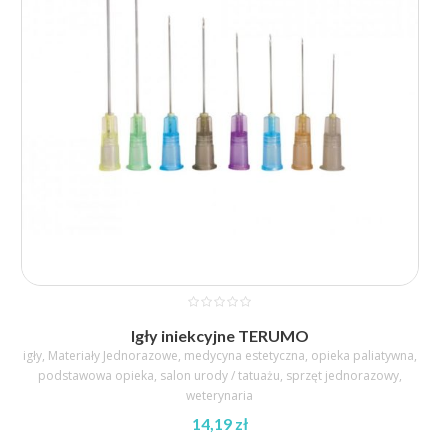
23,76 zł
Igły iniekcyjne TERUMO
igły
,
Materiały Jednorazowe
,
medycyna estetyczna
,
opieka paliatywna
,
podstawowa opieka
,
salon urody / tatuażu
,
sprzęt jednorazowy
,
weterynaria
14,19
zł