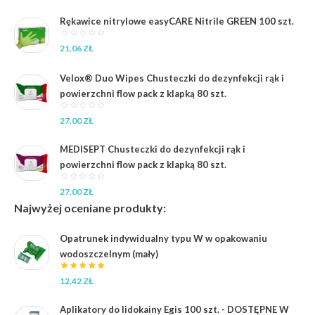
wynosiła:
wynosi:
61,47 zł.
54,00 zł.
Rękawice nitrylowe easyCARE Nitrile GREEN 100 szt.
21,06
ZŁ
Velox® Duo Wipes Chusteczki do dezynfekcji rąk i
powierzchni flow pack z klapką 80 szt.
27,00
ZŁ
MEDISEPT Chusteczki do dezynfekcji rąk i
powierzchni flow pack z klapką 80 szt.
27,00
ZŁ
Najwyżej oceniane produkty:
Opatrunek indywidualny typu W w opakowaniu
wodoszczelnym (mały)
12,42
ZŁ
Aplikatory do lidokainy Egis 100 szt. - DOSTĘPNE W