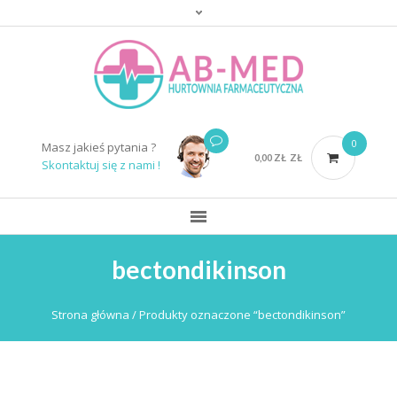
0
Masz jakieś pytania ?
0,00
ZŁ
ZŁ
Skontaktuj się z nami !
bectondikinson
Strona główna
/ Produkty oznaczone “bectondikinson”