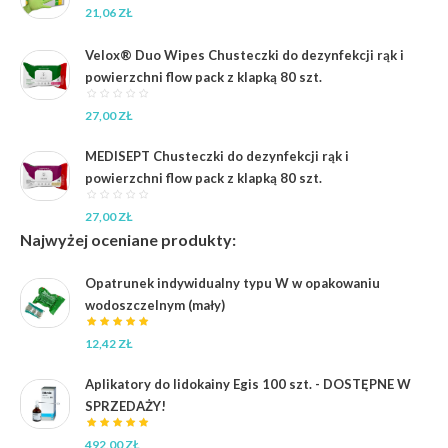
21,06
ZŁ
Velox® Duo Wipes Chusteczki do dezynfekcji rąk i
powierzchni flow pack z klapką 80 szt.
27,00
ZŁ
MEDISEPT Chusteczki do dezynfekcji rąk i
powierzchni flow pack z klapką 80 szt.
27,00
ZŁ
Najwyżej oceniane produkty:
Opatrunek indywidualny typu W w opakowaniu
wodoszczelnym (mały)
12,42
ZŁ
Aplikatory do lidokainy Egis 100 szt. - DOSTĘPNE W
SPRZEDAŻY!
492,00
ZŁ