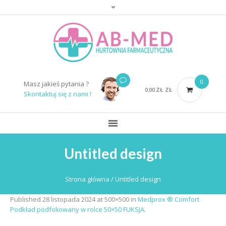
0
Masz jakieś pytania ?
0,00
ZŁ
ZŁ
Skontaktuj się z nami !
Untitled design
Strona główna
/
Untitled design
Published
28 listopada 2024
at 500×500 in
Medprox ® Comfort
Podkład podfoliowany w rolce 50×50 FUKSJA
.