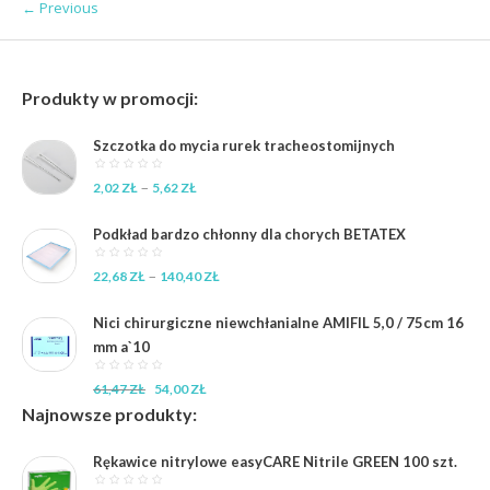
← Previous
Produkty w promocji:
Szczotka do mycia rurek tracheostomijnych
Zakres
–
2,02
ZŁ
5,62
ZŁ
cen:
od
Podkład bardzo chłonny dla chorych BETATEX
2,02 zł
do
Zakres
–
22,68
ZŁ
140,40
ZŁ
5,62 zł
cen:
od
Nici chirurgiczne niewchłanialne AMIFIL 5,0 / 75cm 16
22,68 zł
mm a`10
do
140,40 zł
Pierwotna
Aktualna
61,47
ZŁ
54,00
ZŁ
cena
cena
Najnowsze produkty:
wynosiła:
wynosi:
61,47 zł.
54,00 zł.
Rękawice nitrylowe easyCARE Nitrile GREEN 100 szt.