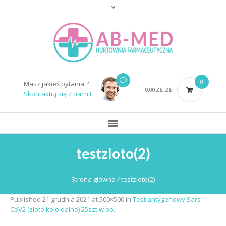
0
Masz jakieś pytania ?
0,00
ZŁ
ZŁ
Skontaktuj się z nami !
testzloto(2)
Strona główna
/
testzloto(2)
Published
21 grudnia 2021
at 500×500 in
Test antygenowy Sars-
CoV2 (złoto koloidalne) 25szt w op.
.