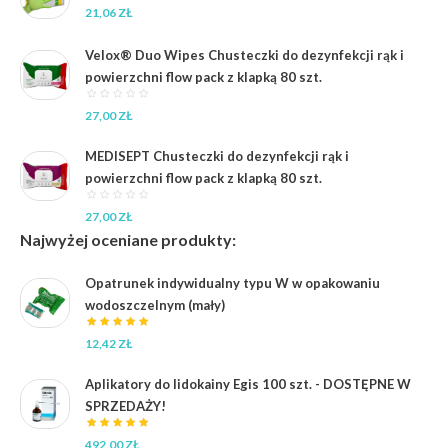
21,06
ZŁ
Velox® Duo Wipes Chusteczki do dezynfekcji rąk i
powierzchni flow pack z klapką 80 szt.
27,00
ZŁ
MEDISEPT Chusteczki do dezynfekcji rąk i
powierzchni flow pack z klapką 80 szt.
27,00
ZŁ
Najwyżej oceniane produkty:
Opatrunek indywidualny typu W w opakowaniu
wodoszczelnym (mały)
12,42
ZŁ
Aplikatory do lidokainy Egis 100 szt. - DOSTĘPNE W
SPRZEDAŻY!
492,00
ZŁ