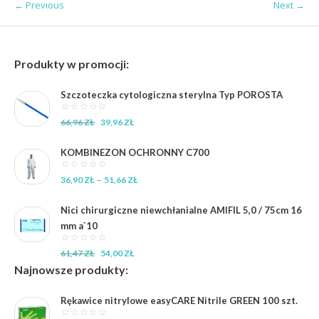
← Previous
Next →
Produkty w promocji:
Szczoteczka cytologiczna sterylna Typ POROSTA
Pierwotna
Aktualna
66,96
ZŁ
39,96
ZŁ
cena
cena
wynosiła:
wynosi:
KOMBINEZON OCHRONNY C700
66,96 zł.
39,96 zł.
Zakres
–
36,90
ZŁ
51,66
ZŁ
cen:
od
Nici chirurgiczne niewchłanialne AMIFIL 5,0 / 75cm 16
36,90 zł
mm a`10
do
51,66 zł
Pierwotna
Aktualna
61,47
ZŁ
54,00
ZŁ
cena
cena
Najnowsze produkty:
wynosiła:
wynosi:
61,47 zł.
54,00 zł.
Rękawice nitrylowe easyCARE Nitrile GREEN 100 szt.